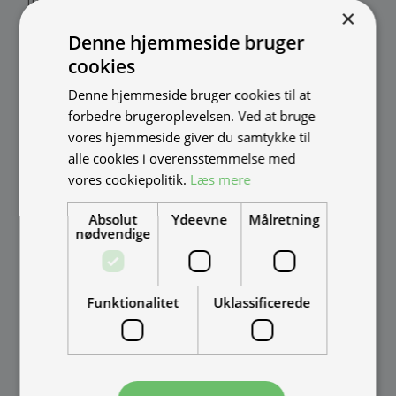
fremstilles i Danmark af:
×
Denne hjemmeside bruger
Thomas Møller Pedersen Aps.
cookies
Elmevej 18, Glyngøre 7870 Roslev
Denne hjemmeside bruger cookies til at
info@tmp.dk
forbedre brugeroplevelsen. Ved at bruge
+45 97 74 07 33
vores hjemmeside giver du samtykke til
tmp.dk
alle cookies i overensstemmelse med
CVR: 29625425
vores cookiepolitik.
Læs mere
Mandag - Torsdag
09:00 - 16:00
Fredag
09:00 - 15:30
Absolut
Ydeevne
Målretning
Weekend
Lukket
nødvendige
Funktionalitet
Uklassificerede
INFORMATION
Street Food
Delivery