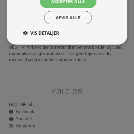
ACCEPTER ALLE
Barista maskine
Om Os
Kontakt
AFVIS ALLE
Vores brands
Handelsbetingelser
VIS DETALJER
Privatlivspolitik
OBS – Vi forbeholder os retten til at benytte billede- og video
materiale af solgte produkter til brug ved hjemmeside,
markedsføring og anden kommunikation.
FØLG OS
Følg TMP på...
Facebook
Youtube
Instagram