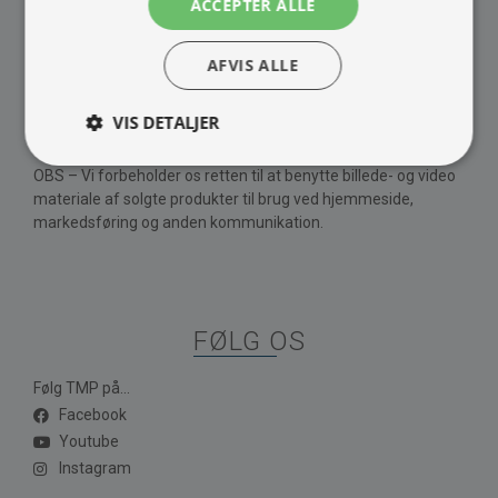
ACCEPTER ALLE
Barista maskine
Om Os
Kontakt
AFVIS ALLE
Vores brands
Handelsbetingelser
VIS DETALJER
Privatlivspolitik
OBS – Vi forbeholder os retten til at benytte billede- og video
materiale af solgte produkter til brug ved hjemmeside,
markedsføring og anden kommunikation.
FØLG OS
Følg TMP på...
Facebook
Youtube
Instagram