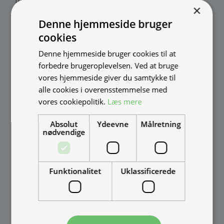
fremstilles i Danmark af:
×
Denne hjemmeside bruger
Thomas Møller Pedersen Aps.
cookies
Elmevej 18, Glyngøre 7870 Roslev
Denne hjemmeside bruger cookies til at
info@tmp.dk
forbedre brugeroplevelsen. Ved at bruge
+45 97 74 07 33
vores hjemmeside giver du samtykke til
tmp.dk
alle cookies i overensstemmelse med
CVR: 29625425
vores cookiepolitik.
Læs mere
Mandag - Torsdag
09:00 - 16:00
Fredag
09:00 - 15:30
Absolut
Ydeevne
Målretning
Weekend
Lukket
nødvendige
Funktionalitet
Uklassificerede
INFORMATION
Street Food
Delivery