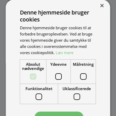
fremstilles i Danmark af:
×
Denne hjemmeside bruger
Thomas Møller Pedersen Aps.
cookies
Elmevej 18, Glyngøre 7870 Roslev
Denne hjemmeside bruger cookies til at
info@tmp.dk
forbedre brugeroplevelsen. Ved at bruge
+45 97 74 07 33
vores hjemmeside giver du samtykke til
tmp.dk
alle cookies i overensstemmelse med
CVR: 29625425
vores cookiepolitik.
Læs mere
Mandag - Torsdag
09:00 - 16:00
Fredag
09:00 - 15:30
Absolut
Ydeevne
Målretning
Weekend
Lukket
nødvendige
Funktionalitet
Uklassificerede
INFORMATION
Street Food
Delivery