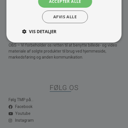
ACCEPTER ALLE
Barista maskine
Om Os
Kontakt
AFVIS ALLE
Vores brands
Handelsbetingelser
VIS DETALJER
Privatlivspolitik
OBS – Vi forbeholder os retten til at benytte billede- og video
materiale af solgte produkter til brug ved hjemmeside,
markedsføring og anden kommunikation.
FØLG OS
Følg TMP på...
Facebook
Youtube
Instagram