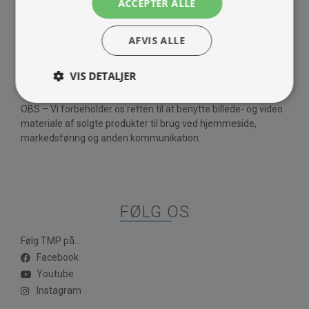
ACCEPTER ALLE
Barista maskine
Om Os
Kontakt
AFVIS ALLE
Vores brands
Handelsbetingelser
VIS DETALJER
Privatlivspolitik
OBS – Vi forbeholder os retten til at benytte billede- og video
materiale af solgte produkter til brug ved hjemmeside,
markedsføring og anden kommunikation.
FØLG OS
Følg TMP på...
Facebook
Youtube
Instagram