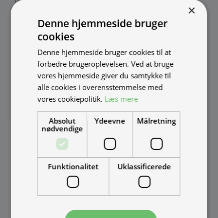
fremstilles i Danmark af:
×
Denne hjemmeside bruger
Thomas Møller Pedersen Aps.
cookies
Elmevej 18, Glyngøre 7870 Roslev
Denne hjemmeside bruger cookies til at
info@tmp.dk
forbedre brugeroplevelsen. Ved at bruge
+45 97 74 07 33
vores hjemmeside giver du samtykke til
tmp.dk
alle cookies i overensstemmelse med
CVR: 29625425
vores cookiepolitik.
Læs mere
Mandag - Torsdag
09:00 - 16:00
Fredag
09:00 - 15:30
Absolut
Ydeevne
Målretning
Weekend
Lukket
nødvendige
Funktionalitet
Uklassificerede
INFORMATION
Street Food
Delivery